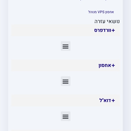
אחסון VPS מנוהל
נושאי עזרה
וורדפרס
אחסון
דוא"ל