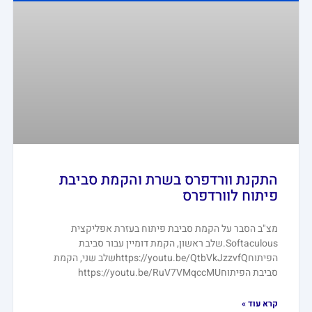
התקנת וורדפרס בשרת והקמת סביבת
פיתוח לוורדפרס
מצ"ב הסבר על הקמת סביבת פיתוח בעזרת אפליקצית
Softaculous.שלב ראשון, הקמת דומיין עבור סביבת
הפיתוחhttps://youtu.be/QtbVkJzzvfQשלב שני, הקמת
סביבת הפיתוחhttps://youtu.be/RuV7VMqccMU
קרא עוד »