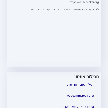
https://dnschecker.org/
קו תחתון קישורים
format_underlined
לאחר עדכון הרשומות תוכלו לזרז את ההתקנה, צפו בוידאו:
סמן קישורים
font_download
אפס
cached
את
תצהיר נגישות
כל
האפשרויות
חבילות אחסון
חבילות אחסון וורדפרס
אחסון woocommerce
אחסון ריסלר לאנשי מקצוע