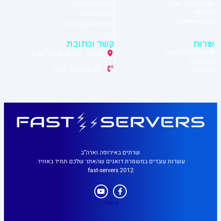
למה לאחסון אצלנו
חבילות אחסון מהיר
המלצות
אחסון ווקומרס
תכנית שותפים
חבילות אחסון ריסלר
vps
שרות
קשר וכתובת
פתיחת כרטס תמיכה
אפטר יעקוב 9 תל אביב
יצירת קשר
053-3044028
מרכז ידע
שרתים באירופה וארה”ב
עשרות עובדים במשמרת דואגים שהאתר שלכם תמיד באוויר.
fast-servers 2012
קישור