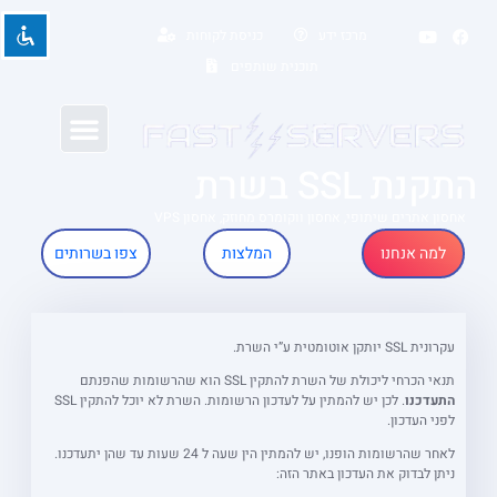
מרכז ידע
כניסת לקוחות
תוכנית שותפים
השבת את ההבזקים
יצירת קשר
אחסון וורדפרס מהיר
חבילות ומחירים
visibility_off
סמן כותרות
title
התקנת SSL בשרת
צבע רקע
settings
אחסון אתרים שיתופי, אחסון ווקומרס מחוזק, אחסון VPS
להקטין את התצוגה
zoom_out
למה אנחנו
המלצות
צפו בשרותים
התקרב
zoom_in
הקטן את הגופן
remove_circle_outline
עקרונית SSL יותקן אוטומטית ע”י השרת.
הגדל את הגופן
add_circle_outline
תנאי הכרחי ליכולת של השרת להתקין SSL הוא שהרשומות שהפנתם
התעדכנו
. לכן יש להמתין על לעדכון הרשומות. השרת לא יוכל להתקין SSL
גופן קריא
spellcheck
לפני העדכון.
ניגודיות בהירה
brightness_high
לאחר שהרשומות הופנו, יש להמתין הין שעה ל 24 שעות עד שהן יתעדכנו.
ניתן לבדוק את העדכון באתר הזה:
ניגודיות כהה
brightness_low